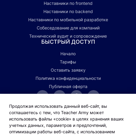
Наставники по frontend
Наставники по backend
Наставники по мобильной разработке
Собеседование для компаний
Технический аудит и сопровождение
БЫСТРЫЙ ДОСТУП
Начало
Тарифы
Оставить заявку
Политика конфиденциальности
Публичная оферта
Telegram
Написать
Профиль
Профиль
канал
на
на
в
Продолжая использовать данный веб-сайт, вы
почту
Github
Linkedin
соглашаетесь с тем, что Teacher Army может
Группа
Ссылка
Ссылка
oleg.akinin@teacher.army
использовать файлы «cookie» в целях хранения ваших
вконтакте
на
на
фейсбук
Яндекс.Дзен
учетных данных, параметров и предпочтений,
ИП Акинин Олег Олегович
оптимизации работы веб-сайта, с использованием
ИНН 700301251536