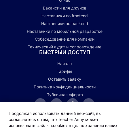
О нас
Вакансии для джунов
Наставники по frontend
Наставники по backend
Наставники по мобильной разработке
Собеседование для компаний
Технический аудит и сопровождение
БЫСТРЫЙ ДОСТУП
Начало
Тарифы
Оставить заявку
Политика конфиденциальности
Публичная оферта
Telegram
Написать
Профиль
Профиль
канал
на
на
в
Продолжая использовать данный веб-сайт, вы
почту
Github
Linkedin
соглашаетесь с тем, что Teacher Army может
Группа
Ссылка
Ссылка
oleg.akinin@teacher.army
использовать файлы «cookie» в целях хранения ваших
вконтакте
на
на