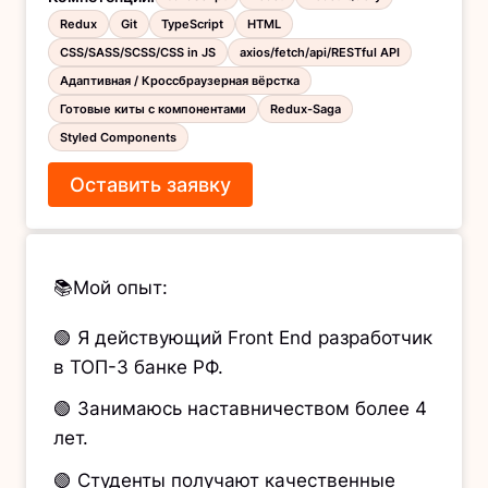
Redux
Git
TypeScript
HTML
CSS/SASS/SCSS/CSS in JS
axios/fetch/api/RESTful API
Адаптивная / Кроссбраузерная вёрстка
Готовые киты с компонентами
Redux-Saga
Styled Components
Оставить заявку
📚Мой опыт:
🟢 Я действующий Front End разработчик
в ТОП-3 банке РФ.
🟢 Занимаюсь наставничеством более 4
лет.
🟢 Студенты получают качественные