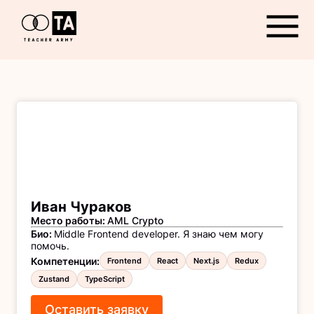
Открыть
Иван Чураков
Место работы
:
AML Crypto
Био
:
Middle Frontend developer. Я знаю чем могу
помочь.
Компетенции
:
Frontend
React
Next.js
Redux
Zustand
TypeScript
Оставить заявку