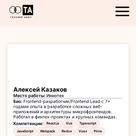
Открыть
Алексей Казаков
Место работы
:
Иннотех
Био
:
Frontend-разработчик/Frontend Lead с 7+
годами опыта в разработке сложных веб-
приложений и архитектуры микрофронтендов.
Работал в финтех-проектах и крупных командах.
Компетенции
:
React.js
Vue
Typescript
JavaScript
Webpack
Redux
Vuex
Pinia